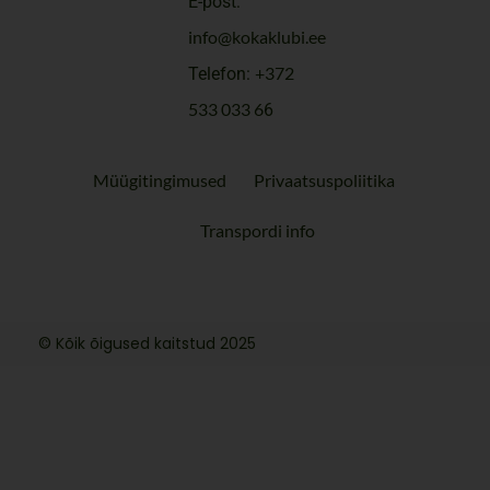
E-post:
info@kokaklubi.ee
+372
Telefon:
533 033 6
6
Müügitingimused
Privaatsuspoliitika
Transpordi info
© Kõik õigused kaitstud 2025