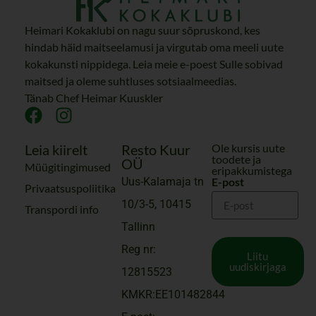
Heimari Kokaklubi on nagu suur sõpruskond, kes
hindab häid maitseelamusi ja virgutab oma meeli uute
kokakunsti nippidega. Leia meie e-poest Sulle sobivad
maitsed ja oleme suhtluses sotsiaalmeedias.
Tänab Chef Heimar Kuuskler
Leia kiirelt
Resto Kuur
Ole kursis uute
toodete ja
OÜ
Müügitingimused
eripakkumistega
Uus-Kalamaja tn
E-post
Privaatsuspoliitika
10/3-5, 10415
Transpordi info
Tallinn
Reg nr:
Liitu
uudiskirjaga
12815523
KMKR:EE101482844