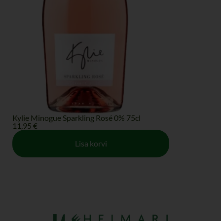
Kylie Minogue Sparkling Rosé 0% 75cl
Jac
11,95
€
30
Lisa korvi