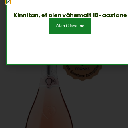
SULLE VÕIKS VEEL MEELDIDA
Kinnitan, et olen vähemalt 18-aastane
Olen täisealine