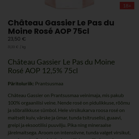
18+
Château Gassier Le Pas du
Moine Rosé AOP 75cl
23,50
€
31,33
€
/
kg
Château Gassier Le Pas du Moine
Rosé AOP 12,5% 75cl
Päritoluriik:
Prantsusmaa
Château Gassier on Prantsusmaa veinimaja, mis pakub
100% orgaanilisi veine. Nende rosé on pidulikkuse, rõõmu
ja sõbralikkuse sümbol. Hele virsikukarva roosa rosé on
maitselt kuiv, värske ja ümar, tunda tsitruselisi, guaavi,
greipi ja eksootilisi puuvilju. Pika ning mineraalse
järelmaitsega. Aroom on intensiivne, tunda valget virsikut,