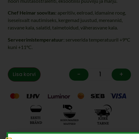
noori mustasõstralehti, eksootilisi puuvilju ja marju.
Chef Heimar soovitas:
aperitiiv, eelroad, idamaine roog,
iseseisvalt nautimiseks, kergemad juustud, mereannid,
rasvane kala, salatid, taimetoidud, väherasvane kala.
Serveerimistemperatuur:
serveerida temperatuuril +9°C
kuni +11°C.
-
+
Lisa korvi